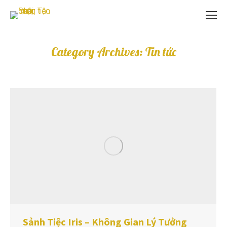
Category Archives:
Tin tức
You are here:
Sảnh Tiệc Iris – Không Gian Lý Tưởng