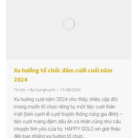
Xu hướng tổ chức đám cưới cuối năm
2024
Tin tức
By
luonghuynh
21/08/2024
Xu hướng cưới năm 2024 cho thấy, nhiều cặp đôi
mong muốn tổ chức riêng tư, một tiệc cưới thân
mật (bên cạnh lễ cưới truyền thống cùng gia đình) –
tiệc cưới mang đậm dấu ấn cá nhân cũng như câu
chuyện tình yêu của họ. HAPPY GOLD xin giới thiệu
đến bạn những xu hướng tổ chức…