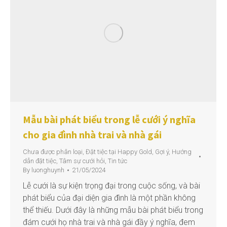
Mẫu bài phát biểu trong lễ cưới ý nghĩa
cho gia đình nhà trai và nhà gái
Chưa được phân loại
,
Đặt tiệc tại Happy Gold
,
Gợi ý
,
Hướng
dẫn đặt tiệc
,
Tâm sự cưới hỏi
,
Tin tức
By
luonghuynh
21/05/2024
Lễ cưới là sự kiện trọng đại trong cuộc sống, và bài
phát biểu của đại diện gia đình là một phần không
thể thiếu. Dưới đây là những mẫu bài phát biểu trong
đám cưới họ nhà trai và nhà gái đầy ý nghĩa, đem